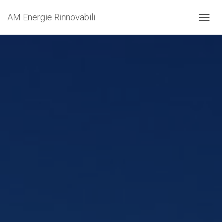
AM Energie Rinnovabili
N
A
V
I
G
A
Z
I
O
N
E
T
O
G
G
L
E