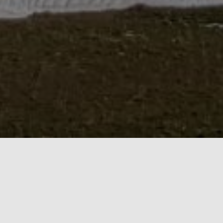
La AM Energie Rinnovabili Srl nasce nel 2009 come
società di scopo del Gruppo Vazzana, già specializzato
nel settore energetico, per abbracciare il ramo delle
rinnovabili. Interamente partecipata dalla capogruppo
Vazzana Enertec Srl, si presenta sulla scena delle